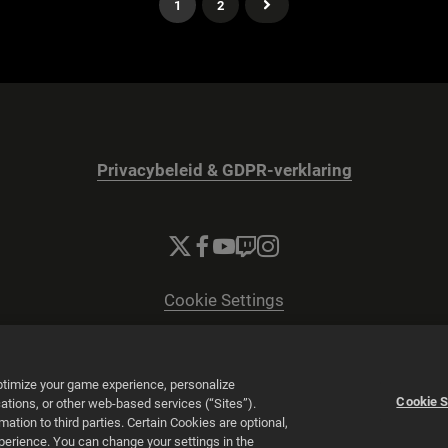
1
2
Privacybeleid & GDPR-verklaring
Cookie Settings
© 2026 2K
Powered by
Onclusive PR Manager™
optimize your game experience, personalize
Cookie S
tions, or other web-based services (“Sites”).
tion to third parties. Certain Cookies are optional,
xperience. You can change your settings in the