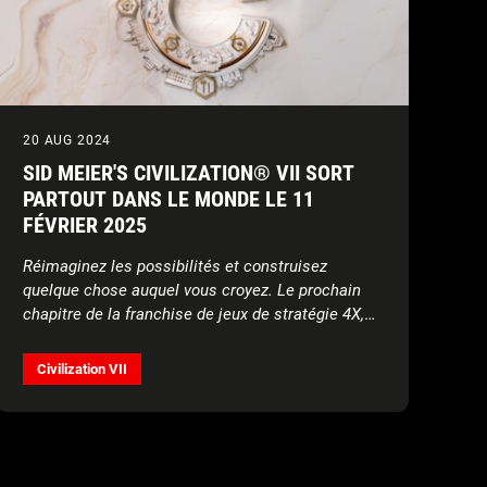
20 AUG 2024
SID MEIER'S CIVILIZATION® VII SORT
PARTOUT DANS LE MONDE LE 11
FÉVRIER 2025
Réimaginez les possibilités et construisez
quelque chose auquel vous croyez. Le prochain
chapitre de la franchise de jeux de stratégie 4X,
acclamée par la critique et best-seller, est
disponible en précommande dès aujourd'hui !
Civilization VII