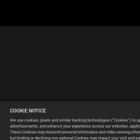
COOKIE NOTICE
We use cookies, pixels and similar tracking technologies (“Cookies”) to 
advertisements, and enhance your experience across our websites, applica
These Cookies may transmit personal information and video viewing informa
but limiting or declining non-optional Cookies may impact your visit and e
This website uses cookies to make your browsing experience better.