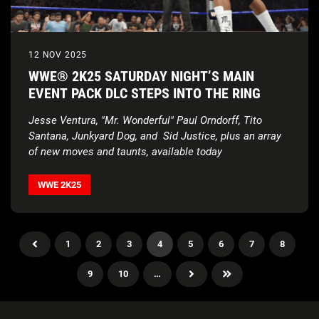
12 NOV 2025
WWE® 2K25 SATURDAY NIGHT’S MAIN
EVENT PACK DLC STEPS INTO THE RING
Jesse Ventura, "Mr. Wonderful" Paul Orndorff, Tito
Santana, Junkyard Dog, and
Sid Justice, plus an array
of new moves and taunts, available today
WWE 2K25
1
2
3
4
5
6
7
8
9
10
…