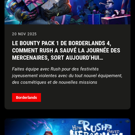
20 NOV 2025
LE BOUNTY PACK 1 DE BORDERLANDS 4,
COMMENT RUSH A SAUVÉ LA JOURNÉE DES
MERCENAIRES, SORT AUJOURD’HUI
GRATUITEMENT POUR TOUS LES JOUEURS
Faites équipe avec Rush pour des festivités
joyeusement violentes avec du tout nouvel équipement,
des cosmétiques et de nouvelles missions
Un cinquième Bounty Pack additionnel sera ajouté dans
le futur, plus de détails à venir
Borderlands