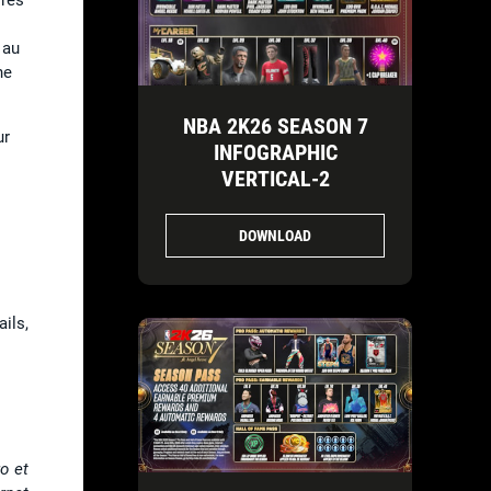
 au
ne
NBA 2K26 SEASON 7
ur
INFOGRAPHIC
VERTICAL-2
DOWNLOAD
.
ils,
o et