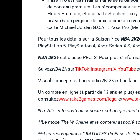
de contenu premium. Les récompenses autom
Hours Premium, et une carte Stephen Curry
niveau 6, un peignoir de boxe animé au nivea
carte Michael Jordan G.O.A.T. Pass Pro (Men
Pour tous les détails sur la Saison 7 de
NBA 2K2
PlayStation 5, PlayStation 4, Xbox Series X|S, X
NBA 2K26
est classé PEGI 3. Pour plus d'inform
Suivez
NBA 2K
sur
TikTok
,
Instagram
,
X
,
YouTube
e
Visual Concepts est un studio 2K. 2K est un labe
Un compte en ligne (à partir de 13 ans et plus) es
consultez
www.take2games.com/legal
et
www.ta
*La Ville et le contenu associé sont uniquement d
**Le mode The W Online et le contenu associé so
***Les récompenses GRATUITES du Pass de Sai