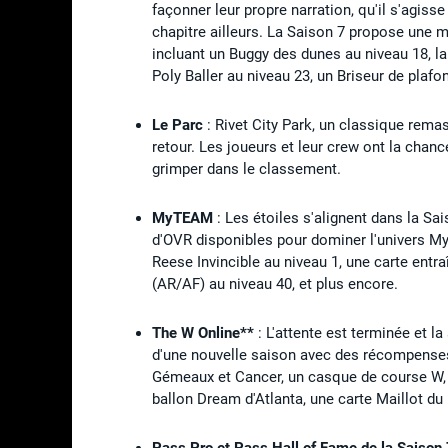
façonner leur propre narration, qu'il s'agisse
chapitre ailleurs. La Saison 7 propose une
incluant un Buggy des dunes au niveau 18, 
Poly Baller au niveau 23, un Briseur de plafo
Le Parc
: Rivet City Park, un classique rema
retour. Les joueurs et leur crew ont la chanc
grimper dans le classement.
MyTEAM
: Les étoiles s'alignent dans la Sai
d'OVR disponibles pour dominer l'univers 
Reese Invincible au niveau 1, une carte entr
(AR/AF) au niveau 40, et plus encore.
The W Online**
: L'attente est terminée et l
d'une nouvelle saison avec des récompenses
Gémeaux et Cancer, un casque de course W, 
ballon Dream d'Atlanta, une carte Maillot du 
Pass Pro et Pass Hall of Fame de la Saison