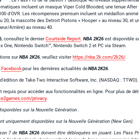
atiques incluent un masque Viper Cold Blooded, une tenue After
 100 d'OVR. Les récompenses premium incluent un médaillon animé
u 20, la mascotte des Detroit Pistons « Hooper » au niveau 30, et u
eur/Arrière) au niveau 40.
6
, consultez le dernier
Courtside Report
.
NBA 2K26
est disponible s
box One, Nintendo Switch™, Nintendo Switch 2 et PC via Steam.
ations sur
NBA 2K26
, veuillez visiter
https://nba.2k.com/2k26/
.
t
Facebook
pour les dernières
actualités de
NBA 2K26
.
l d'édition de Take-Two Interactive Software, Inc. (NASDAQ : TTWO)
t requis pour accéder aux fonctionnalités en ligne. Pour plus de déta
ke2games.com/privacy
.
isponibles sur la Nouvelle Génération .
nt uniquement disponibles sur la Nouvelle Génération (New Gen).
son 7 de
NBA 2K26
doivent être débloquées en jouant. Les Pass Pr