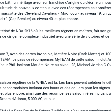
 de bâtir un héritage avec leur franchise d'origine ou d'écrire un no
 multitude de nouveaux contenus avec des récompenses saisonnière
la mascotte des Cleveland Cavaliers « Moondog » au niveau 19, un 
nd +1 (Cap Breaker) au niveau 40, et plus encore.
stérisé de NBA 2K16 où les meilleurs règnent en maîtres, fait son g
e de diriger le complexe industriel avec une série de victoires et de
son 7, avec des cartes Invincible, Matière Noire (Dark Matter) et 10
MyTEAM. Le pass de récompenses MyTEAM de cette saison inclut A
aîneur Phil Jackson Matière Noire au niveau 28, Michael Jordan G.O.
a saison régulière de la WNBA est là. Les fans peuvent célébrer le dé
 hebdomadaires incluant des hauts et des colliers pour les signes
et plus encore, ainsi que des récompenses saisonnières incluant 
Dream d'Atlanta, 5 000 VC, et plus.
 7
*** : Le Pass Pro de la Saison 7 débloque 40 niveaux supplémenta