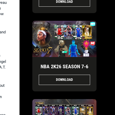
DOWNLOAD
uveau
s
Low
rand
0
ngel
NBA 2K26 SEASON 7-6
A.T.
DOWNLOAD
but
un
ires