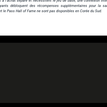
 à l'achat séparé et nécessitent le jeu de base, une connexion Inte
ants débloquent des récompenses supplémentaires pour la sa
et le Pass Hall of Fame ne sont pas disponibles en Corée du Sud.